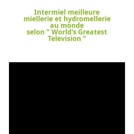
Intermiel meilleure
miellerie et hydromellerie
au monde
selon " World's Greatest
Television "