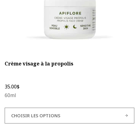
la
page
du
produit
Crème visage à la propolis
35.00
$
60ml
CHOISIR LES OPTIONS