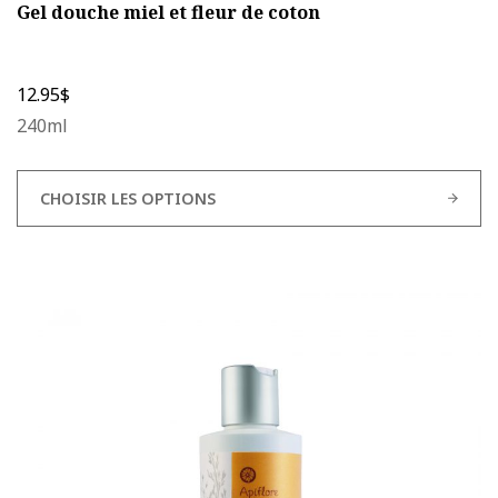
Gel douche miel et fleur de coton
12.95
$
240ml
CHOISIR LES OPTIONS
Ce
produit
a
plusieurs
variations.
Les
options
peuvent