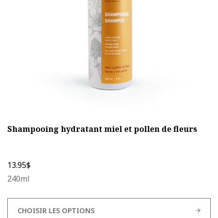
être
choisies
sur
la
page
du
produit
Shampooing hydratant miel et pollen de fleurs
13.95
$
240ml
CHOISIR LES OPTIONS