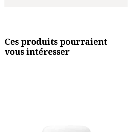
Ces produits pourraient
vous intéresser
Ce
produit
a
plusieurs
variations.
Les
options
peuvent
être
choisies
sur