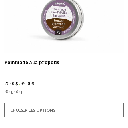
la
page
du
produit
Pommade à la propolis
20.00
$
35.00
$
-
30g, 60g
CHOISIR LES OPTIONS