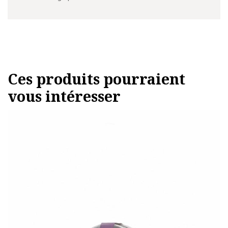
Ces produits pourraient
vous intéresser
Ce
produit
a
plusieurs
variations.
Les
options
peuvent
être
choisies
sur