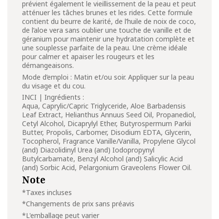
prévient également le vieillissement de la peau et peut
atténuer les tâches brunes et les rides. Cette formule
contient du beurre de karité, de l’huile de noix de coco,
de l’aloe vera sans oublier une touche de vanille et de
géranium pour maintenir une hydratation complète et
une souplesse parfaite de la peau. Une crème idéale
pour calmer et apaiser les rougeurs et les
démangeaisons.
Mode d’emploi : Matin et/ou soir. Appliquer sur la peau
du visage et du cou.
INCI | Ingrédients :
Aqua, Caprylic/Capric Triglyceride, Aloe Barbadensis
Leaf Extract, Helianthus Annuus Seed Oil, Propanediol,
Cetyl Alcohol, Dicaprylyl Ether, Butyrospermum Parkii
Butter, Propolis, Carbomer, Disodium EDTA, Glycerin,
Tocopherol, Fragrance Vanille/Vanilla, Propylene Glycol
(and) Diazolidinyl Urea (and) Iodopropynyl
Butylcarbamate, Benzyl Alcohol (and) Salicylic Acid
(and) Sorbic Acid, Pelargonium Graveolens Flower Oil.
Note
*Taxes incluses
*Changements de prix sans préavis
*L'emballage peut varier