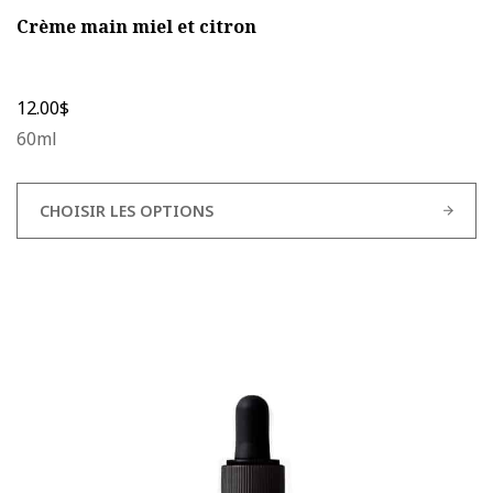
Crème main miel et citron
12.00
$
60ml
CHOISIR LES OPTIONS
Ce
produit
a
plusieurs
variations.
Les
options
peuvent