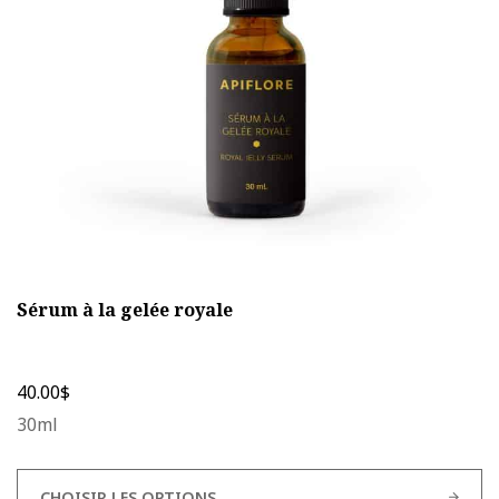
être
choisies
sur
la
page
du
produit
Sérum à la gelée royale
40.00
$
30ml
CHOISIR LES OPTIONS