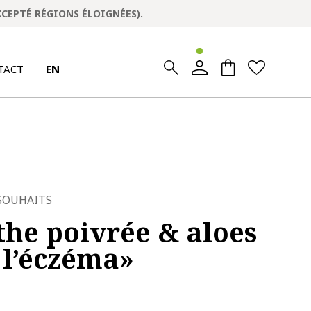
XCEPTÉ RÉGIONS ÉLOIGNÉES).
0
0
TACT
EN
 SOUHAITS
he poivrée & aloes
 l’éczéma»