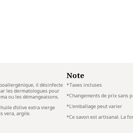
Note
ypoallergénique, il désinfecte
*Taxes incluses
 par les dermatologues pour
*Changements de prix sans p
zéma ou les démangeaisons.
*L'emballage peut varier
huile d’olive extra vierge
 vera, argile.
*Ce savon est artisanal. La fo