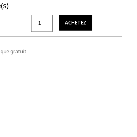
(s)
quantité de Savon menthe poivrée & aloes « V
ACHETEZ
que gratuit