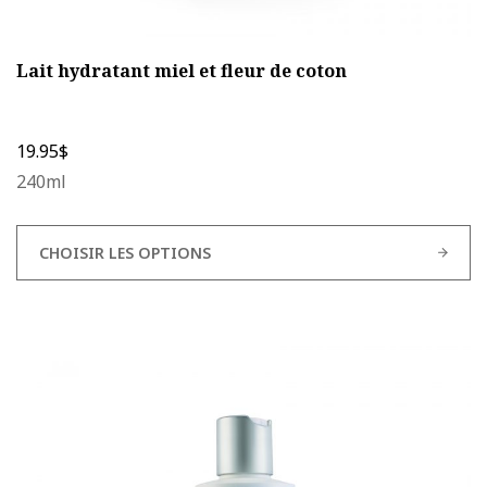
Lait hydratant miel et fleur de coton
19.95
$
240ml
CHOISIR LES OPTIONS
Ce
produit
a
plusieurs
variations.
Les