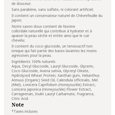
de douceur;
Sans parabène, sans sulfate, ni colorant artificiel;
Il contient un conservateur naturel de Chèvrefeuille du
Japon;
Notre savon doux contient de l’avoine
colloïdale naturelle qui contribue à hydrater et à
apaiser la peau sèche et irritée ainsi que le cuir
chevelu;
Il contient du coco-glucoside, un tensioactif non
ionique qui fait partie des bases lavantes les moins
agressives pour la peau.
Ingrédients 100% naturels
Aqua, Decyl Glucoside, Lauryl Glucoside, Glycerin,
Coco-Glucoside, Avena sativa, Glyceryl Oleate,
Hydrolyzed Wheat Protein, Xanthan gum, Helianthus
Annuus (Organic) Seed Oil, Calendula officinalis, Mel
(Miel), Lonicera Caprifolium (Honeysuckle) Extract,
Lonicera Japonica (Honeysuckle) Flower Extract,
Carrageenan, Inulin Lauryl Carbamate, Fragrance,
Citric Acid.
Note
*Taxes incluses