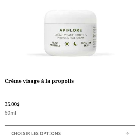
choisies
sur
la
page
du
produit
Crème visage à la propolis
35.00
$
60ml
CHOISIR LES OPTIONS