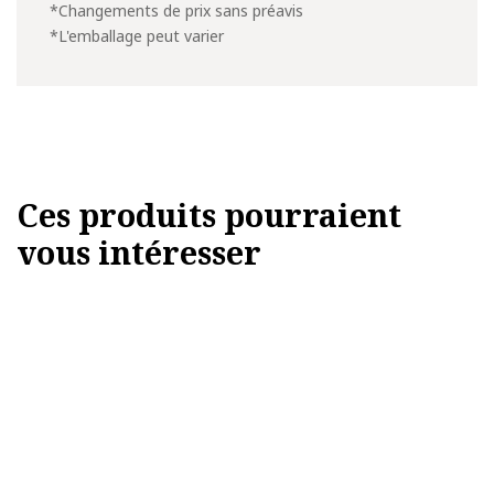
*Changements de prix sans préavis
*L'emballage peut varier
Ces produits pourraient
vous intéresser
Ce
produit
a
plusieurs
variations.
Les
options
peuvent
être