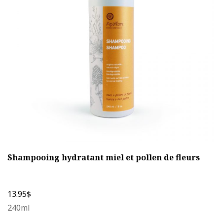
options
peuvent
être
choisies
sur
la
page
du
produit
Shampooing hydratant miel et pollen de fleurs
13.95
$
240ml