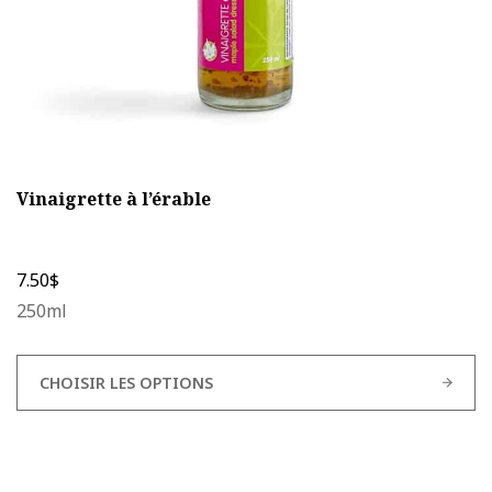
page
du
produit
Vinaigrette à l’érable
7.50
$
250ml
CHOISIR LES OPTIONS