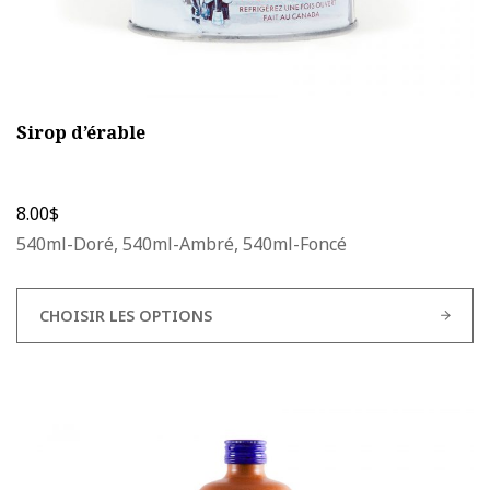
Sirop d’érable
8.00
$
540ml-Doré, 540ml-Ambré, 540ml-Foncé
CHOISIR LES OPTIONS
Ce
produit
a