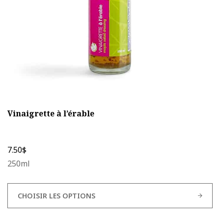
sur
la
page
du
produit
Vinaigrette à l’érable
7.50
$
250ml
CHOISIR LES OPTIONS