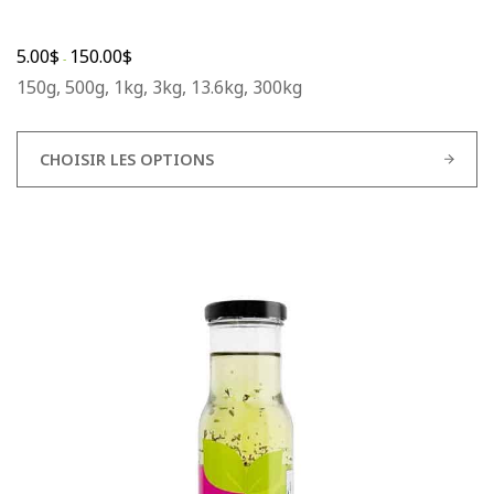
5.00
$
150.00
$
-
150g, 500g, 1kg, 3kg, 13.6kg, 300kg
CHOISIR LES OPTIONS
Ce
produit
a
plusieurs
variations.
Les
options
peuvent
être
choisies