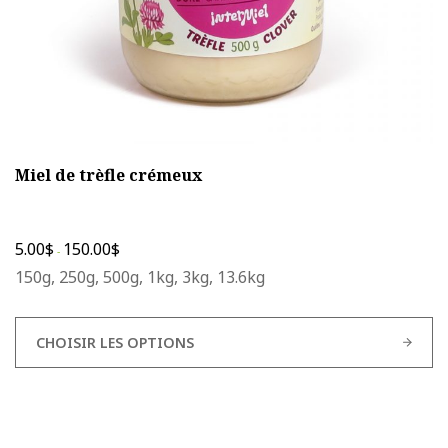
du
produit
Miel de trèfle crémeux
5.00
$
150.00
$
-
150g, 250g, 500g, 1kg, 3kg, 13.6kg
CHOISIR LES OPTIONS