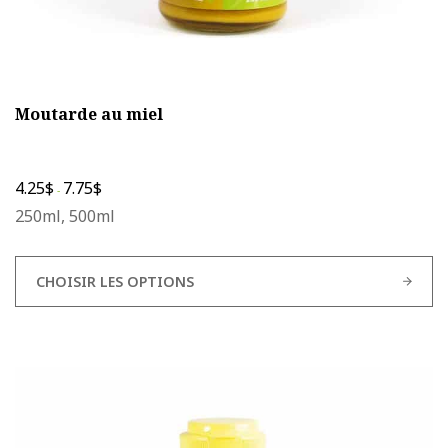
Moutarde au miel
4.25
$
7.75
$
-
250ml, 500ml
CHOISIR LES OPTIONS
Ce
produit
a
plusieurs