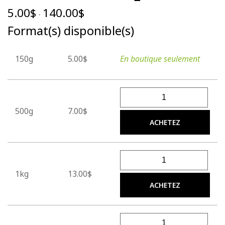
5.00
$
140.00
$
-
Format(s) disponible(s)
150g
5.00$
En boutique seulement
quantité de Miel de trèfle l
500g
7.00$
ACHETEZ
quantité de Miel de trèfle l
1kg
13.00$
ACHETEZ
quantité de Miel de trèfle l