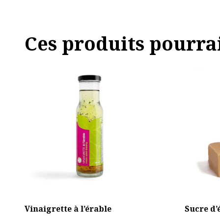
Ces produits pourra
Ce
Ce
produit
produit
a
a
plusieurs
plusieurs
variations.
variations
Les
Les
options
options
peuvent
peuvent
être
être
choisies
choisies
sur
sur
la
la
page
page
du
du
Vinaigrette à l’érable
Sucre d’
produit
produit