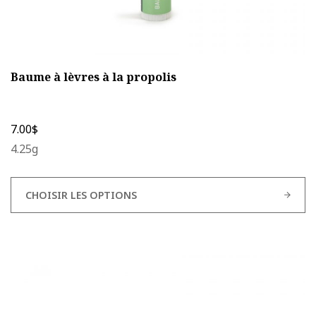
Baume à lèvres à la propolis
7.00
$
4.25g
CHOISIR LES OPTIONS
Ce
produit
a
plusieurs