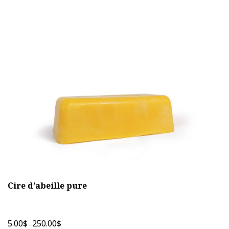
variations.
Les
options
peuvent
être
choisies
sur
la
page
du
produit
Cire d’abeille pure
5.00
$
250.00
$
-