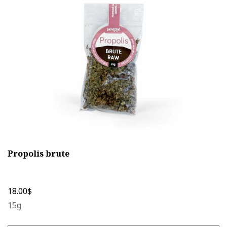
peuvent
être
choisies
sur
la
page
du
produit
Propolis brute
18.00
$
15g