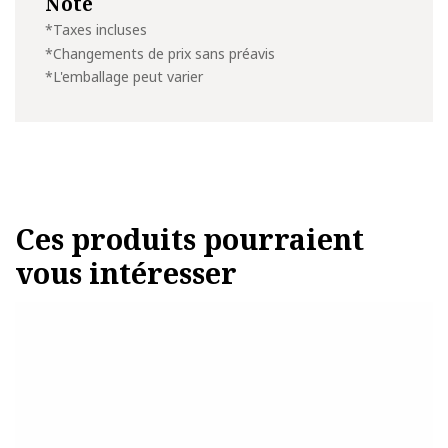
Note
*Taxes incluses
*Changements de prix sans préavis
*L'emballage peut varier
Ces produits pourraient
vous intéresser
Ce
produit
a
plusieurs
variations.
Les
options