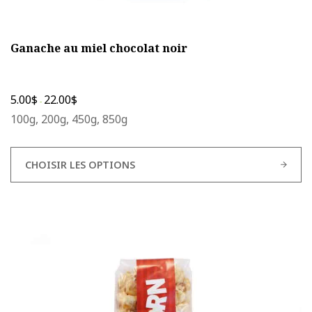
Ganache au miel chocolat noir
5.00
$
22.00
$
-
100g, 200g, 450g, 850g
CHOISIR LES OPTIONS
Ce
produit
a
plusieurs
variations.
Les