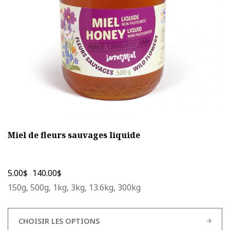
choisies
sur
la
page
du
produit
Miel de fleurs sauvages liquide
5.00
$
140.00
$
-
150g, 500g, 1kg, 3kg, 13.6kg, 300kg
CHOISIR LES OPTIONS