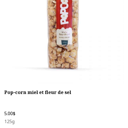
options
peuvent
être
choisies
sur
la
page
du
produit
Pop-corn miel et fleur de sel
5.00
$
125g