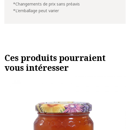
*Changements de prix sans préavis
*L'emballage peut varier
Ces produits pourraient
vous intéresser
Ce
produit
a
plusieurs
variations.
Les
options
peuvent
être