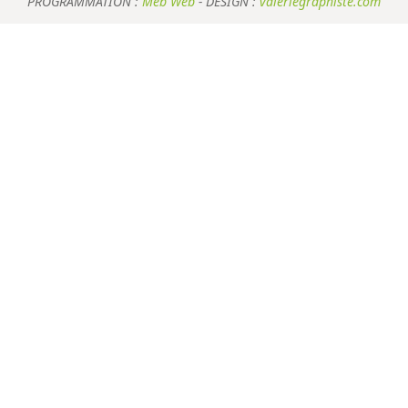
PROGRAMMATION :
Meb Web
- DESIGN :
valeriegraphiste.com