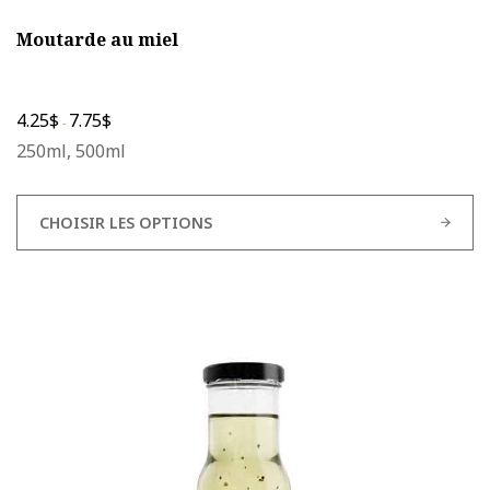
Moutarde au miel
4.25
$
7.75
$
-
250ml, 500ml
CHOISIR LES OPTIONS
Ce
produit
a
plusieurs
variations.
Les
options