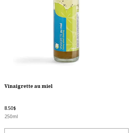
peuvent
être
choisies
sur
la
page
du
produit
Vinaigrette au miel
8.50
$
250ml