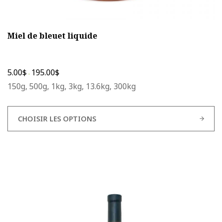
Miel de bleuet liquide
5.00
$
195.00
$
-
150g, 500g, 1kg, 3kg, 13.6kg, 300kg
CHOISIR LES OPTIONS
Ce
produit
a
plusieurs
variations.
Les