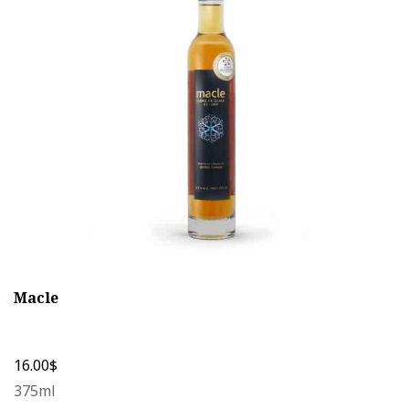
options
peuvent
être
choisies
sur
la
page
du
produit
Macle
16.00
$
375ml