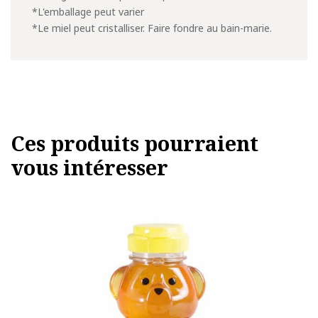
*L'emballage peut varier
*Le miel peut cristalliser. Faire fondre au bain-marie.
Ces produits pourraient
vous intéresser
Ce
produit
a
plusieurs
variations.
Les
options
peuvent