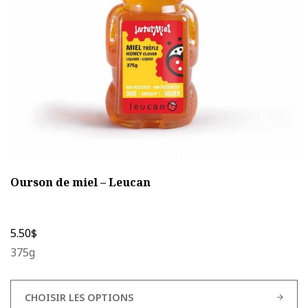
être
choisies
sur
la
page
du
produit
Ourson de miel – Leucan
5.50
$
375g
CHOISIR LES OPTIONS