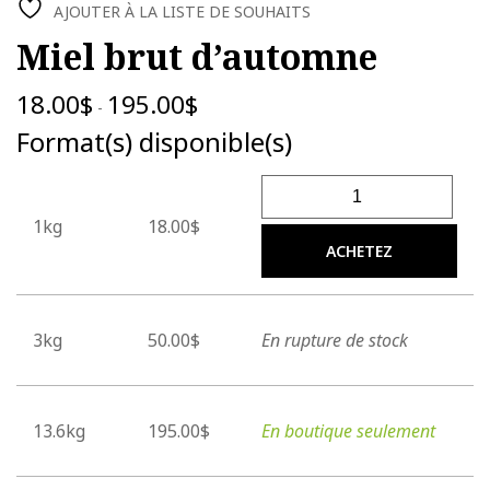
AJOUTER À LA LISTE DE SOUHAITS
Miel brut d’automne
18.00
$
195.00
$
-
Format(s) disponible(s)
quantité de Miel brut d’au
1kg
18.00$
ACHETEZ
3kg
50.00$
En rupture de stock
13.6kg
195.00$
En boutique seulement