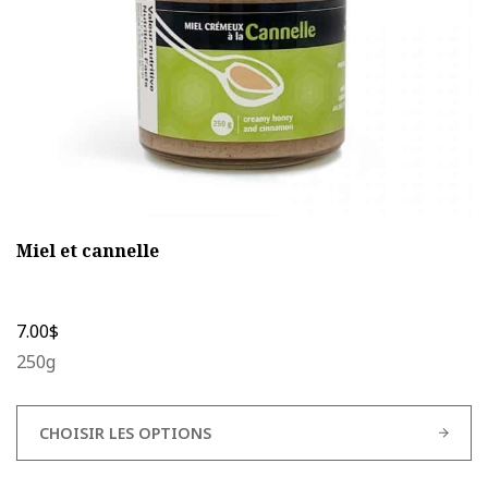
sur
la
page
du
produit
Miel et cannelle
7.00
$
250g
CHOISIR LES OPTIONS