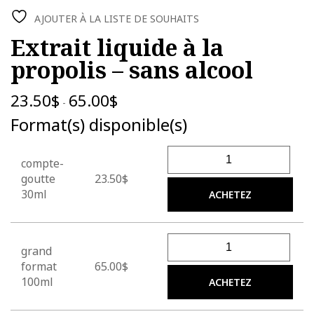
AJOUTER À LA LISTE DE SOUHAITS
Extrait liquide à la
propolis – sans alcool
23.50
$
65.00
$
-
Format(s) disponible(s)
quantité de Extrait liquide à
compte-
goutte
23.50$
30ml
ACHETEZ
quantité de Extrait liquide à
grand
format
65.00$
100ml
ACHETEZ