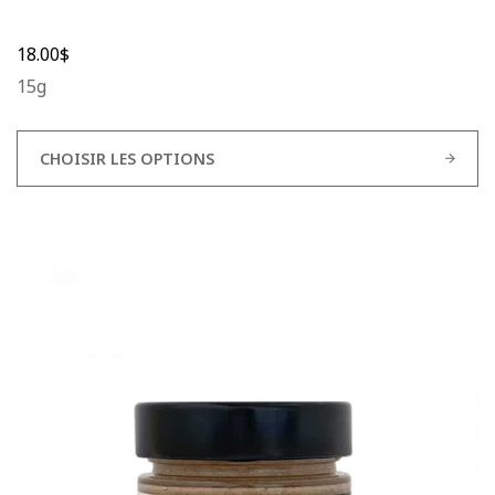
18.00
$
15g
CHOISIR LES OPTIONS
Ce
produit
a
plusieurs
variations.
Les
options
peuvent
être
choisies