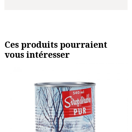
Ces produits pourraient
vous intéresser
Ce
produit
a
plusieurs
variations.
Les
options
peuvent
être
choisies
sur