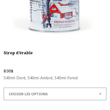
la
page
du
produit
Sirop d’érable
8.00
$
540ml-Doré, 540ml-Ambré, 540ml-Foncé
CHOISIR LES OPTIONS