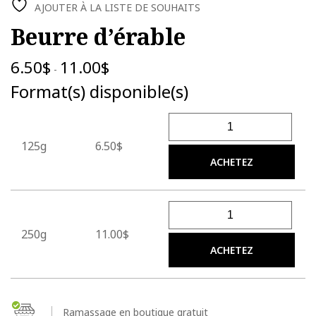
AJOUTER À LA LISTE DE SOUHAITS
Beurre d’érable
6.50
$
11.00
$
-
Format(s) disponible(s)
quantité de Beurre d'érable
125g
6.50$
ACHETEZ
quantité de Beurre d'érable
250g
11.00$
ACHETEZ
Ramassage en boutique gratuit