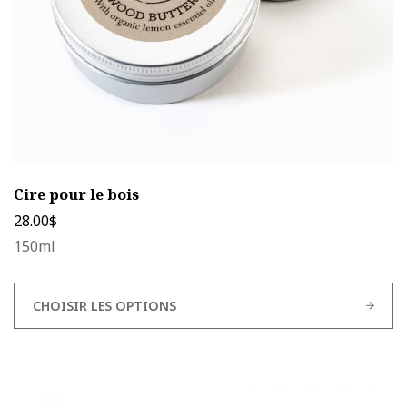
la
page
du
produit
Cire pour le bois
28.00
$
150ml
CHOISIR LES OPTIONS
Ce