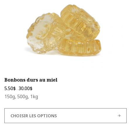
être
choisies
sur
la
page
du
produit
Bonbons durs au miel
5.50
$
30.00
$
-
150g, 500g, 1kg
CHOISIR LES OPTIONS