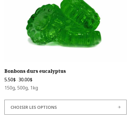
choisies
sur
la
page
du
produit
Bonbons durs eucalyptus
5.50
$
30.00
$
-
150g, 500g, 1kg
CHOISIR LES OPTIONS