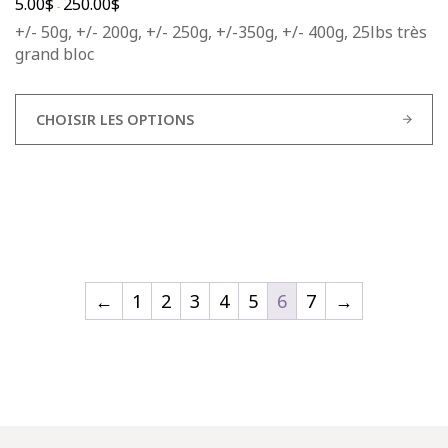
5.00
$
250.00
$
-
+/- 50g, +/- 200g, +/- 250g, +/-350g, +/- 400g, 25lbs très
grand bloc
CHOISIR LES OPTIONS
←
1
2
3
4
5
6
7
→