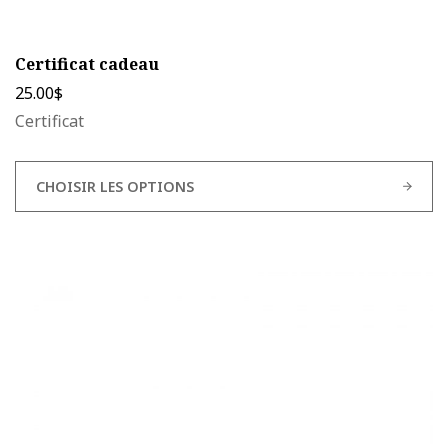
Certificat cadeau
25.00
$
Certificat
CHOISIR LES OPTIONS
Ce
produit
a
plusieurs
variations.
Les
options
peuvent