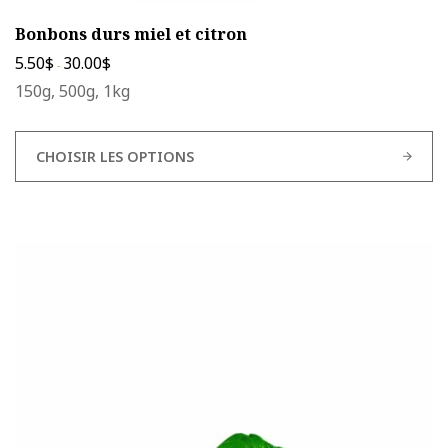
Bonbons durs miel et citron
5.50
$
30.00
$
-
150g, 500g, 1kg
CHOISIR LES OPTIONS
Ce
produit
a
plusieurs
variations.
Les
options
peuvent
être