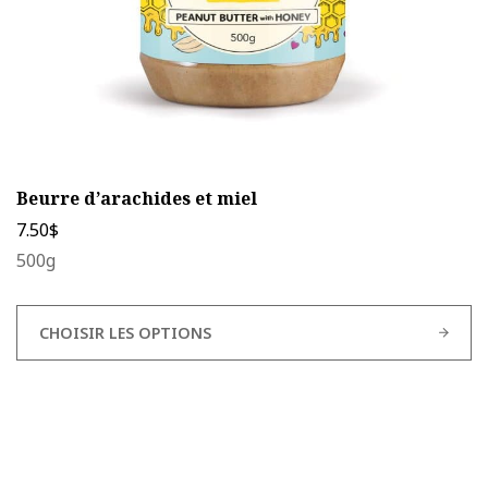
page
du
produit
Beurre d’arachides et miel
7.50
$
500g
CHOISIR LES OPTIONS
Ce
produit
a