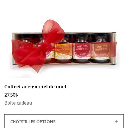
peuvent
être
choisies
sur
la
page
du
produit
Coffret arc-en-ciel de miel
27.50
$
Boîte cadeau
CHOISIR LES OPTIONS