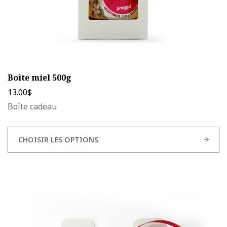
produit
Boîte miel 500g
13.00
$
Boîte cadeau
CHOISIR LES OPTIONS
Ce
produit
a
plusieurs