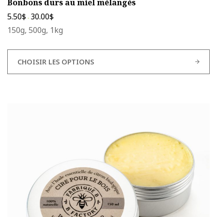
Bonbons durs au miel mélangés
5.50
$
30.00
$
-
150g, 500g, 1kg
CHOISIR LES OPTIONS
Ce
produit
a
plusieurs
variations.
Les
options
peuvent
être
choisies
sur