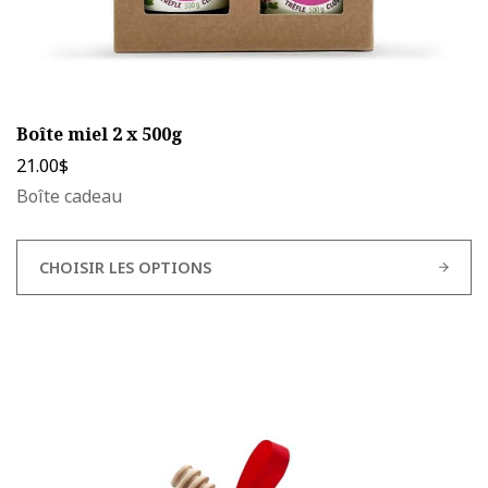
Boîte miel 2 x 500g
21.00
$
Boîte cadeau
CHOISIR LES OPTIONS
Ce
produit
a
plusieurs
variations.