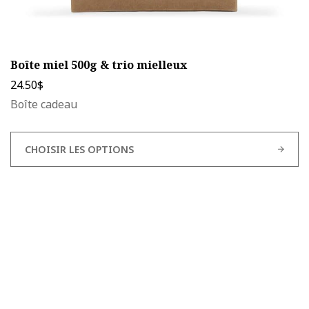
Boîte miel 500g & trio mielleux
24.50
$
Boîte cadeau
CHOISIR LES OPTIONS
Ce
produit
a
plusieurs
variations.
Les
options